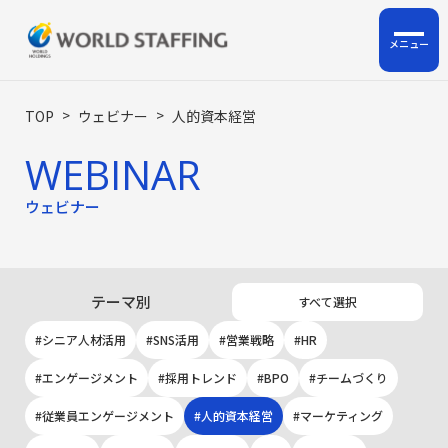
ホーム
>
>
TOP
ウェビナー
人的資本経営
WEBINAR
私たちについて
ウェビナー
企業情報
サービス
テーマ別
すべて選択
ロジスティクス支援
シニア人材活用
SNS活用
営業戦略
HR
HRサポート事業
エンゲージメント
採用トレンド
BPO
チームづくり
人材派遣・人材紹介・BPO
従業員エンゲージメント
人的資本経営
マーケティング