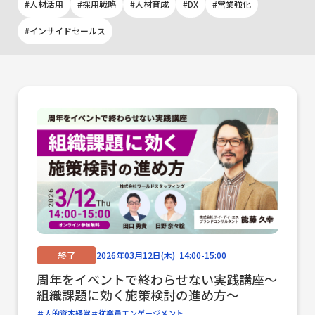
インサイドセールス代行
人材活用
採用戦略
人材育成
DX
営業強化
インサイドセールス
実績紹介
よくある質問
ウェビナー情報
新着情報
終了
2026年03月12日(木) 14:00-15:00
お問い合わせ
周年をイベントで終わらせない実践講座〜
組織課題に効く施策検討の進め方〜
人的資本経営
従業員エンゲージメント