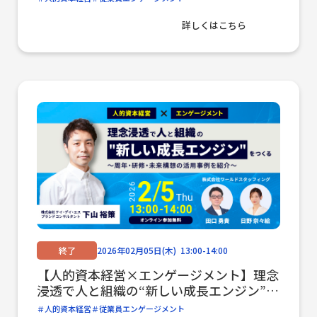
資料請求
詳しくはこちら
免責事項
個人情報保護方針​
セキュリティ方針
倉庫業法に基づく倉庫業に関する情報の開示​
IS factory magazine
SDGsプロジェクト
終了
2026年02月05日(木) 13:00-14:00
【人的資本経営×エンゲージメント】理念
浸透で人と組織の“新しい成長エンジン”を
つくる ～周年・研修・未来構想の活用事
人的資本経営
従業員エンゲージメント