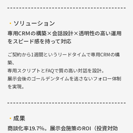
資料請求
ソリューション
免責事項
個人情報保護方針​
専用CRＭの構築×会話設計×透明性の高い運用
セキュリティ方針
をスピード感を持って対応
倉庫業法に基づく倉庫業に関する情報の開示​
ご契約から1週間というリードタイムで専用CRMの構
築、
IS factory magazine
SDGsプロジェクト
専用スクリプトとFAQで質の高い対話を設計。
展示会後のゴールデンタイムを逃さないフォロー体制
を実現。
成果
商談化率19.7％。展示会施策のROI（投資対効