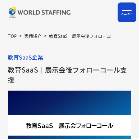
ホーム
>
>
TOP
実績紹介
教育SaaS｜展示会後フォローコール支援
私たちについて
教育SaaS企業
企業情報
教育SaaS｜展示会後フォローコール支
援
サービス
ロジスティクス支援
HRサポート事業
人材派遣・人材紹介・BPO