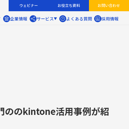
ウェビナー
お役立ち資料
お問い合わせ
て
企業情報
サービス
よくある質問
採用情報
ホーム
私たちについて
企業情報
サービス
ロジスティクス支援
HRサポート事業
人材派遣・人材紹介・BPO
インサイドセールス代行
ののkintone活用事例が紹
実績紹介
インサイドセールス代行