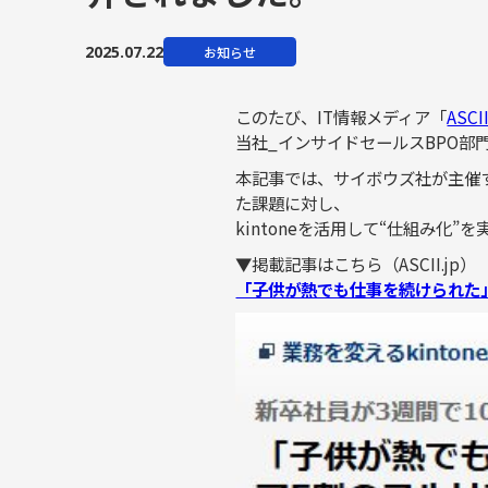
HRサポート
2025.07.22
お知らせ
このたび、IT情報メディア「
ASCII
当社_インサイドセールスBPO部門
本記事では、サイボウズ社が主催する
た課題に対し、
kintoneを活用して“仕組み化
▼掲載記事はこちら（ASCII.jp）
「子供が熱でも仕事を続けられた」