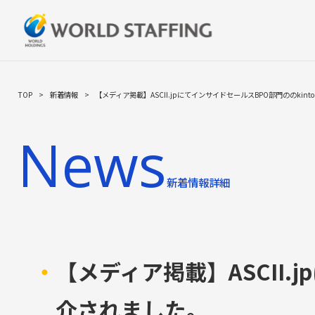
TOP
新着情報
【メディア掲載】ASCII.jpにてインサイドセールスBPO部門ののkin
>
>
SERVICE
News
新着情報詳細
【メディア掲載】ASCII.
介されました。
ロジスティクス支援