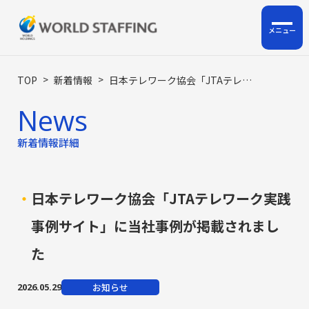
ホーム
>
>
TOP
新着情報
日本テレワーク協会「JTAテレワーク実践事例サイト」に当社事例が掲載されました
News
私たちについて
新着情報詳細
企業情報
サービス
日本テレワーク協会「JTAテレワーク実践
事例サイト」に当社事例が掲載されまし
ロジスティクス支援
た
HRサポート事業
人材派遣・人材紹介・BPO
お知らせ
2026.05.29