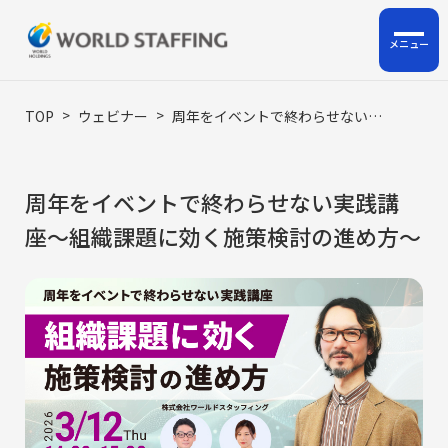
ホーム
>
>
TOP
ウェビナー
周年をイベントで終わらせない実践講座〜組織課題に効く施策検討の進め方〜
私たちについて
周年をイベントで終わらせない実践講
企業情報
座〜組織課題に効く施策検討の進め方〜
サービス
ロジスティクス支援
HRサポート事業
人材派遣・人材紹介・BPO