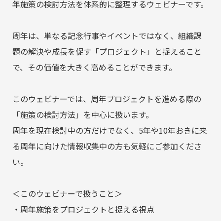
資料請求
年施策の検討方法を体系的に整理するウェビナーです。
周年は、単なる記念行事やイベントではなく、組織課
免責事項
題の解決や成長を促す「プロジェクト」と捉えること
個人情報保護方針​
セキュリティ方針
で、その価値を大きく高めることができます。
倉庫業法に基づく倉庫業に関する情報の開示​
このウェビナーでは、周年プロジェクトを進める際の
IS factory magazine
SDGsプロジェクト
「施策の検討方法」を中心に扱います。
周年を現在検討中の方だけでなく、5年や10年おきに来
る周年に向けた情報収集中の方も気軽にご参加くださ
い。
＜このウェビナーで扱うこと＞
・周年施策をプロジェクトと捉える視点