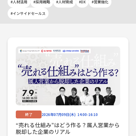
インサイドセールス代行
人材活用
採用戦略
人材育成
DX
営業強化
インサイドセールス
実績紹介
よくある質問
ウェビナー情報
新着情報
終了
2026年07月09日(木) 14:00-16:10
お問い合わせ
“売れる仕組み”はどう作る？属人営業から
脱却した企業のリアル