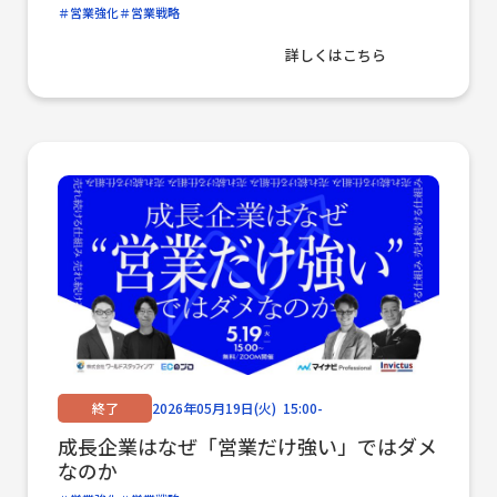
資料請求
営業強化
営業戦略
詳しくはこちら
免責事項
個人情報保護方針​
セキュリティ方針
倉庫業法に基づく倉庫業に関する情報の開示​
IS factory magazine
SDGsプロジェクト
終了
2026年05月19日(火) 15:00-
成長企業はなぜ「営業だけ強い」ではダメ
なのか