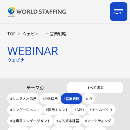
ホーム
>
>
TOP
ウェビナー
営業戦略
WEBINAR
私たちについて
ウェビナー
企業情報
サービス
テーマ別
すべて選択
ロジスティクス支援
シニア人材活用
SNS活用
営業戦略
HR
HRサポート事業
エンゲージメント
採用トレンド
BPO
チームづくり
人材派遣・人材紹介・BPO
従業員エンゲージメント
人的資本経営
マーケティング