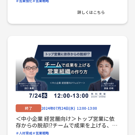
営業強化
営業戦略
詳しくはこちら
終了
2024年07月24日(水) 12:00-13:00
＜中小企業 経営層向け＞トップ営業に依
存からの脱却⁉チームで成果を上げる、営
業組織の作り方
人材育成
営業戦略